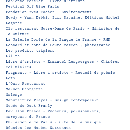
Fabienne Verdier – Livre d’artiste
Festival Off Wine Paris
Fondation Yves Rocher – Environnement
Howdy – Yann Kebbi, Idir Davaine, Editions Michel
Lagarde
Ils restaurent Notre-Dame de Paris – Ministère de
la Culture
La Galerie Dorée de la Banque de France – RMN
Leonard at home de Laure Vasconi, photographe
Les produits tripiers
Lilith
Livre d’artiste – Emmanuel Lesgourgues – Chimères
cellulaires
Fragments – Livre d’artiste – Recueil de poésie
Loto
L’Ours Restaurant
Maison Georgette
Malongo
Manufacture Pleyel – Design contemporain
Musée du Quai Branly
Pavillon France – Pêcheurs, poissonniers,
mareyeurs de France
Philarmonie de Paris – Cité de la musique
Réunion des Musées Nationaux