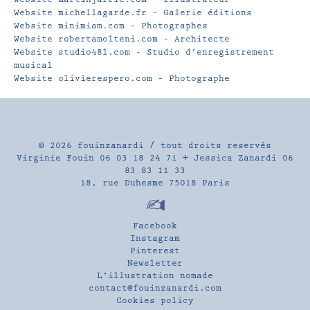
Website michellagarde.fr – Galerie éditions
Website minimiam.com – Photographes
Website robertamolteni.com – Architecte
Website studio48l.com – Studio d’enregistrement
musical
Website olivierespero.com – Photographe
© 2026
fouinzanardi
/ tout droits reservés
Virginie Fouin 06 03 18 24 71 + Jessica Zanardi 06
83 83 11 33
18, rue Duhesme 75018 Paris
Facebook
Instagram
Pinterest
Newsletter
L’illustration nomade
contact@fouinzanardi.com
Cookies policy