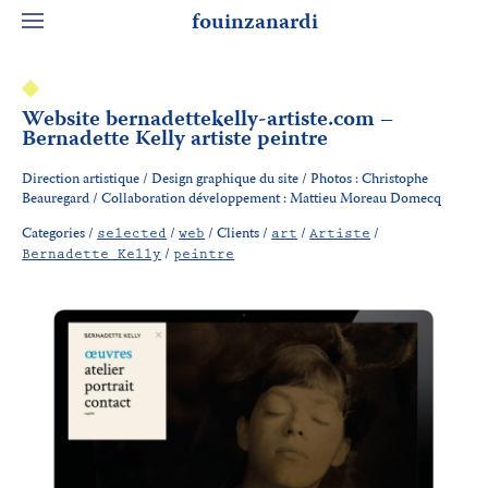
fouinzanardi
Website bernadettekelly-artiste.com –
Bernadette Kelly artiste peintre
Direction artistique / Design graphique du site / Photos : Christophe
Beauregard / Collaboration développement : Mattieu Moreau Domecq
Categories /
/
/
Clients /
/
/
selected
web
art
Artiste
/
Bernadette Kelly
peintre