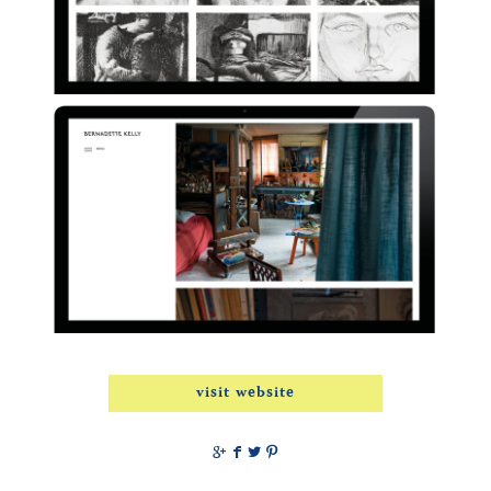
visit website
g
f
t
p