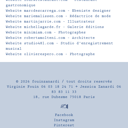
gastronomique
Website marcdescarrega.com – Ebeniste designer
Website mariemalissen.com – Rédactrice de mode
Website martinjarrie.com – Illustrateur
Website michellagarde.fr – Galerie éditions
Website minimiam.com – Photographes
Website robertamolteni.com – Architecte
Website studio48l.com – Studio d’enregistrement
musical
Website olivierespero.com – Photographe
© 2026
fouinzanardi
/ tout droits reservés
Virginie Fouin 06 03 18 24 71 + Jessica Zanardi 06
83 83 11 33
18, rue Duhesme 75018 Paris
Facebook
Instagram
Pinterest