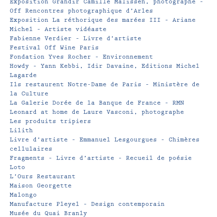
Exposition Grandir Camille Malissen, photographe –
Off Rencontres photographique d’Arles
Exposition La réthorique des marées III – Ariane
Michel – Artiste vidéaste
Fabienne Verdier – Livre d’artiste
Festival Off Wine Paris
Fondation Yves Rocher – Environnement
Howdy – Yann Kebbi, Idir Davaine, Editions Michel
Lagarde
Ils restaurent Notre-Dame de Paris – Ministère de
la Culture
La Galerie Dorée de la Banque de France – RMN
Leonard at home de Laure Vasconi, photographe
Les produits tripiers
Lilith
Livre d’artiste – Emmanuel Lesgourgues – Chimères
cellulaires
Fragments – Livre d’artiste – Recueil de poésie
Loto
L’Ours Restaurant
Maison Georgette
Malongo
Manufacture Pleyel – Design contemporain
Musée du Quai Branly