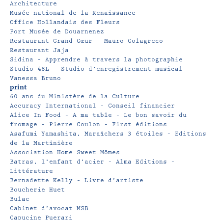
Architecture
Musée national de la Renaissance
Office Hollandais des Fleurs
Port Musée de Douarnenez
Restaurant Grand Cœur – Mauro Colagreco
Restaurant Jaja
Sidina – Apprendre à travers la photographie
Studio 48L – Studio d’enregistrement musical
Vanessa Bruno
print
60 ans du Ministère de la Culture
Accuracy International – Conseil financier
Alice In Food – A ma table – Le bon savoir du
fromage – Pierre Coulon – First éditions
Asafumi Yamashita, Maraîchers 3 étoiles – Editions
de la Martinière
Association Home Sweet Mômes
Batras, l’enfant d’acier – Alma Editions –
Littérature
Bernadette Kelly – Livre d’artiste
Boucherie Huet
Bulac
Cabinet d’avocat MSB
Capucine Puerari