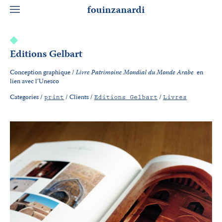
fouinzanardi
Editions Gelbart
Conception graphique /
Livre Patrimoine Mondial du Monde Arabe
en
lien avec l’Unesco
Categories /
/
Clients /
/
print
Editions Gelbart
Livres