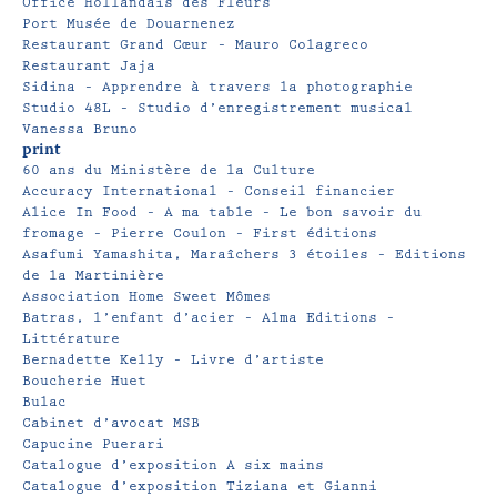
Office Hollandais des Fleurs
Port Musée de Douarnenez
Restaurant Grand Cœur – Mauro Colagreco
Restaurant Jaja
Sidina – Apprendre à travers la photographie
Studio 48L – Studio d’enregistrement musical
Vanessa Bruno
print
60 ans du Ministère de la Culture
Accuracy International – Conseil financier
Alice In Food – A ma table – Le bon savoir du
fromage – Pierre Coulon – First éditions
Asafumi Yamashita, Maraîchers 3 étoiles – Editions
de la Martinière
Association Home Sweet Mômes
Batras, l’enfant d’acier – Alma Editions –
Littérature
Bernadette Kelly – Livre d’artiste
Boucherie Huet
Bulac
Cabinet d’avocat MSB
Capucine Puerari
Catalogue d’exposition A six mains
Catalogue d’exposition Tiziana et Gianni