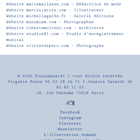
Website mariemalissen.com – Rédactrice de mode
Website martinjarrie.com – Illustrateur
Website michellagarde.fr – Galerie éditions
Website minimiam.com – Photographes
Website robertamolteni.com – Architecte
Website studio48l.com – Studio d’enregistrement
musical
Website olivierespero.com – Photographe
© 2026
fouinzanardi
/ tout droits reservés
Virginie Fouin 06 03 18 24 71 + Jessica Zanardi 06
83 83 11 33
18, rue Duhesme 75018 Paris
Facebook
Instagram
Pinterest
Newsletter
L’illustration nomade