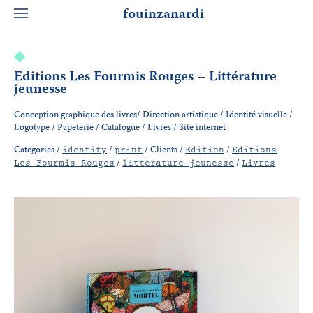
fouinzanardi
Editions Les Fourmis Rouges – Littérature
jeunesse
Conception graphique des livres/ Direction artistique / Identité visuelle /
Logotype / Papeterie / Catalogue / Livres / Site internet
Categories /
/
/
Clients /
/
identity
print
Edition
Editions
/
/
Les Fourmis Rouges
litterature jeunesse
Livres