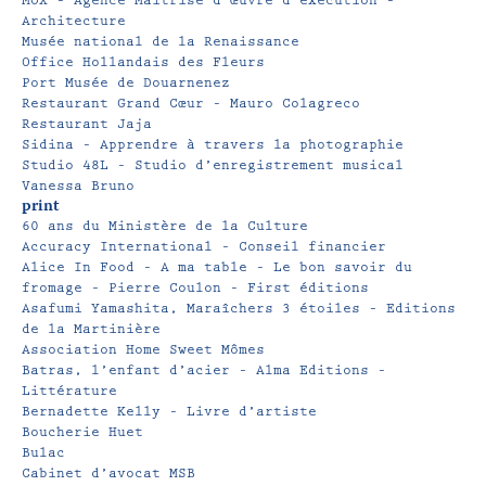
MOX – Agence Maitrise d’œuvre d’exécution –
Architecture
Musée national de la Renaissance
Office Hollandais des Fleurs
Port Musée de Douarnenez
Restaurant Grand Cœur – Mauro Colagreco
Restaurant Jaja
Sidina – Apprendre à travers la photographie
Studio 48L – Studio d’enregistrement musical
Vanessa Bruno
print
60 ans du Ministère de la Culture
Accuracy International – Conseil financier
Alice In Food – A ma table – Le bon savoir du
fromage – Pierre Coulon – First éditions
Asafumi Yamashita, Maraîchers 3 étoiles – Editions
de la Martinière
Association Home Sweet Mômes
Batras, l’enfant d’acier – Alma Editions –
Littérature
Bernadette Kelly – Livre d’artiste
Boucherie Huet
Bulac
Cabinet d’avocat MSB