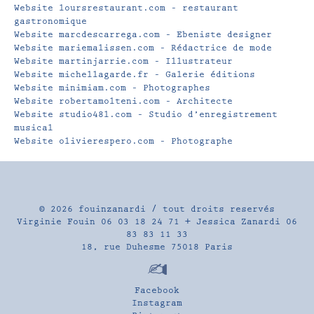
Website loursrestaurant.com – restaurant
gastronomique
Website marcdescarrega.com – Ebeniste designer
Website mariemalissen.com – Rédactrice de mode
Website martinjarrie.com – Illustrateur
Website michellagarde.fr – Galerie éditions
Website minimiam.com – Photographes
Website robertamolteni.com – Architecte
Website studio48l.com – Studio d’enregistrement
musical
Website olivierespero.com – Photographe
© 2026
fouinzanardi
/ tout droits reservés
Virginie Fouin 06 03 18 24 71 + Jessica Zanardi 06
83 83 11 33
18, rue Duhesme 75018 Paris
Facebook
Instagram