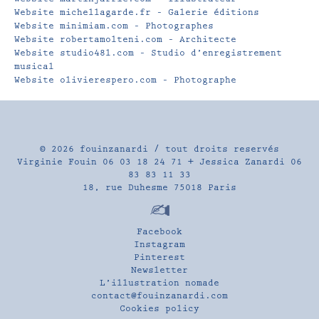
Website michellagarde.fr – Galerie éditions
Website minimiam.com – Photographes
Website robertamolteni.com – Architecte
Website studio48l.com – Studio d’enregistrement
musical
Website olivierespero.com – Photographe
© 2026
fouinzanardi
/ tout droits reservés
Virginie Fouin 06 03 18 24 71 + Jessica Zanardi 06
83 83 11 33
18, rue Duhesme 75018 Paris
Facebook
Instagram
Pinterest
Newsletter
L’illustration nomade
contact@fouinzanardi.com
Cookies policy