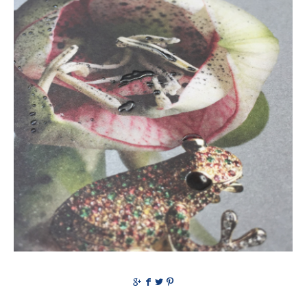
g
f
t
p