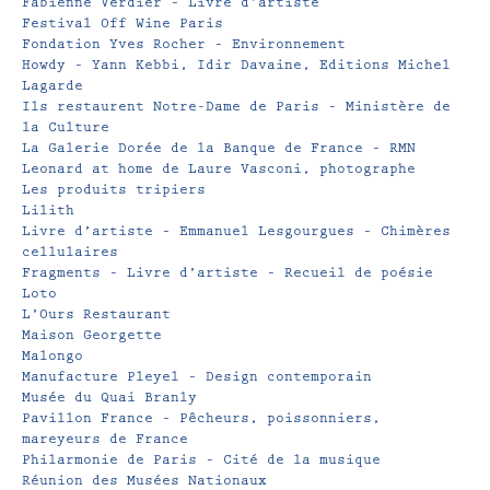
Fabienne Verdier – Livre d’artiste
Festival Off Wine Paris
Fondation Yves Rocher – Environnement
Howdy – Yann Kebbi, Idir Davaine, Editions Michel
Lagarde
Ils restaurent Notre-Dame de Paris – Ministère de
la Culture
La Galerie Dorée de la Banque de France – RMN
Leonard at home de Laure Vasconi, photographe
Les produits tripiers
Lilith
Livre d’artiste – Emmanuel Lesgourgues – Chimères
cellulaires
Fragments – Livre d’artiste – Recueil de poésie
Loto
L’Ours Restaurant
Maison Georgette
Malongo
Manufacture Pleyel – Design contemporain
Musée du Quai Branly
Pavillon France – Pêcheurs, poissonniers,
mareyeurs de France
Philarmonie de Paris – Cité de la musique
Réunion des Musées Nationaux