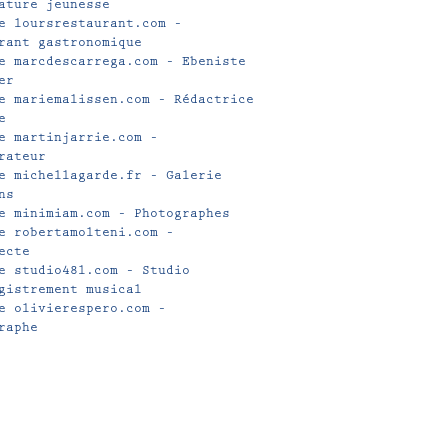
ature jeunesse
e loursrestaurant.com –
rant gastronomique
e marcdescarrega.com – Ebeniste
er
e mariemalissen.com – Rédactrice
e
e martinjarrie.com –
rateur
e michellagarde.fr – Galerie
ns
e minimiam.com – Photographes
e robertamolteni.com –
ecte
e studio48l.com – Studio
gistrement musical
e olivierespero.com –
raphe