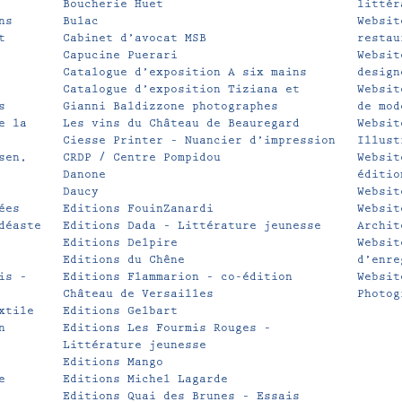
Boucherie Huet
littér
ns
Bulac
Websit
t
Cabinet d’avocat MSB
restau
Capucine Puerari
Websit
Catalogue d’exposition A six mains
design
Catalogue d’exposition Tiziana et
Websit
s
Gianni Baldizzone photographes
de mod
e la
Les vins du Château de Beauregard
Websit
Ciesse Printer – Nuancier d’impression
Illust
sen,
CRDP / Centre Pompidou
Websit
Danone
éditio
Daucy
Websit
ées
Editions FouinZanardi
Websit
déaste
Editions Dada – Littérature jeunesse
Archit
Editions Delpire
Websit
Editions du Chêne
d’enre
is –
Editions Flammarion – co-édition
Websit
Château de Versailles
Photog
xtile
Editions Gelbart
n
Editions Les Fourmis Rouges –
Littérature jeunesse
Editions Mango
e
Editions Michel Lagarde
Editions Quai des Brunes – Essais