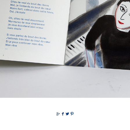
g
f
t
p