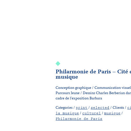
Philarmonie de Paris – Cité 
musique
Conception graphique / Communication visuell
Parcours Jeune / Dessins Charles Berberian dan
cadre de l’exposition Barbara
Categories /
/
/
Clients /
print
selected
c
/
/
/
la musique
culturel
musique
Philarmonie de Paris