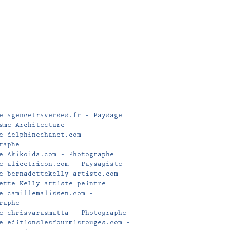
e agencetraverses.fr – Paysage
sme Architecture
e delphinechanet.com –
raphe
e Akikoida.com – Photographe
e alicetricon.com – Paysagiste
e bernadettekelly-artiste.com –
ette Kelly artiste peintre
e camillemalissen.com –
raphe
e chrisvarasmatta – Photographe
e editionslesfourmisrouges.com –