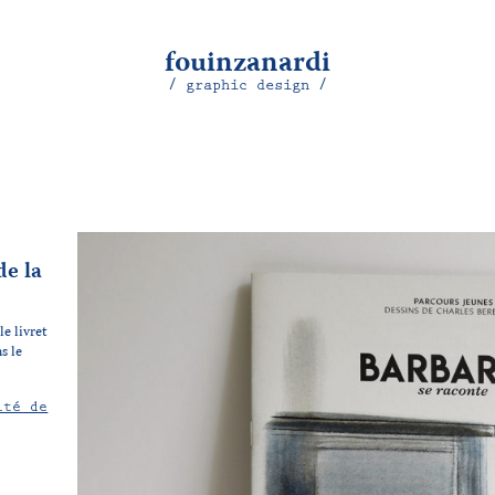
fouinzanardi
/ graphic design /
de la
e livret
s le
ité de