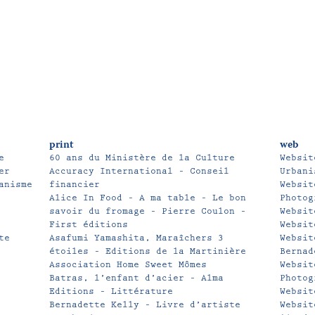
print
web
e
60 ans du Ministère de la Culture
Websit
er
Accuracy International – Conseil
Urbani
anisme
financier
Websit
Alice In Food – A ma table – Le bon
Photog
savoir du fromage – Pierre Coulon –
Websit
First éditions
Websit
te
Asafumi Yamashita, Maraîchers 3
Websit
étoiles – Editions de la Martinière
Bernad
Association Home Sweet Mômes
Websit
Batras, l’enfant d’acier – Alma
Photog
Editions – Littérature
Websit
Bernadette Kelly – Livre d’artiste
Websit