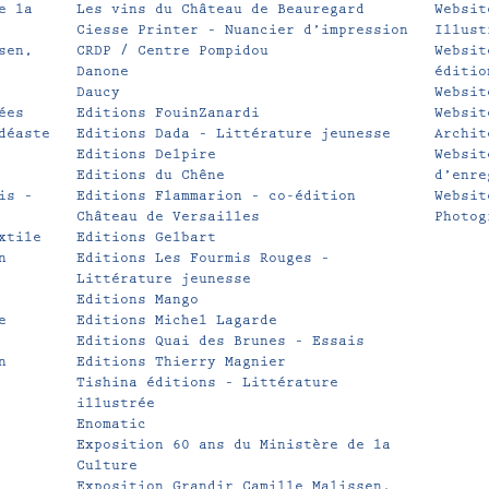
e la
Les vins du Château de Beauregard
Websit
Ciesse Printer – Nuancier d’impression
Illust
sen,
CRDP / Centre Pompidou
Websit
Danone
éditio
Daucy
Websit
ées
Editions FouinZanardi
Websit
déaste
Editions Dada – Littérature jeunesse
Archit
Editions Delpire
Websit
Editions du Chêne
d’enre
is –
Editions Flammarion – co-édition
Websit
Château de Versailles
Photog
xtile
Editions Gelbart
n
Editions Les Fourmis Rouges –
Littérature jeunesse
Editions Mango
e
Editions Michel Lagarde
Editions Quai des Brunes – Essais
n
Editions Thierry Magnier
Tishina éditions – Littérature
illustrée
Enomatic
Exposition 60 ans du Ministère de la
Culture
Exposition Grandir Camille Malissen,