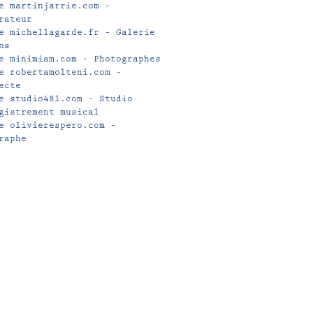
e martinjarrie.com –
rateur
e michellagarde.fr – Galerie
ns
e minimiam.com – Photographes
e robertamolteni.com –
ecte
e studio48l.com – Studio
gistrement musical
e olivierespero.com –
raphe