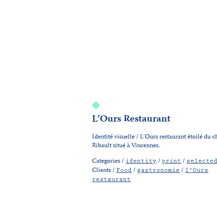
L’Ours Restaurant
Identité visuelle / L’Ours restaurant étoilé du c
Ribault situé à Vincennes.
Categories /
/
/
identity
print
selecte
Clients /
/
/
Food
gastronomie
l'Ours
restaurant