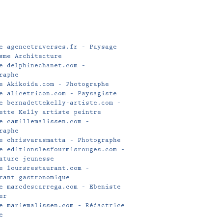
e agencetraverses.fr – Paysage
sme Architecture
e delphinechanet.com –
raphe
e Akikoida.com – Photographe
e alicetricon.com – Paysagiste
e bernadettekelly-artiste.com –
ette Kelly artiste peintre
e camillemalissen.com –
raphe
e chrisvarasmatta – Photographe
e editionslesfourmisrouges.com –
ature jeunesse
e loursrestaurant.com –
rant gastronomique
e marcdescarrega.com – Ebeniste
er
e mariemalissen.com – Rédactrice
e