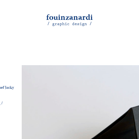
fouinzanardi
/ graphic design /
hef Jacky
/
d