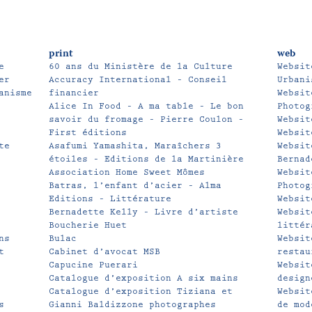
print
web
e
60 ans du Ministère de la Culture
Websit
er
Accuracy International – Conseil
Urbani
anisme
financier
Websit
Alice In Food – A ma table – Le bon
Photog
savoir du fromage – Pierre Coulon –
Websit
First éditions
Websit
te
Asafumi Yamashita, Maraîchers 3
Websit
étoiles – Editions de la Martinière
Bernad
Association Home Sweet Mômes
Websit
Batras, l’enfant d’acier – Alma
Photog
Editions – Littérature
Websit
Bernadette Kelly – Livre d’artiste
Websit
Boucherie Huet
littér
ns
Bulac
Websit
t
Cabinet d’avocat MSB
restau
Capucine Puerari
Websit
Catalogue d’exposition A six mains
design
Catalogue d’exposition Tiziana et
Websit
s
Gianni Baldizzone photographes
de mod