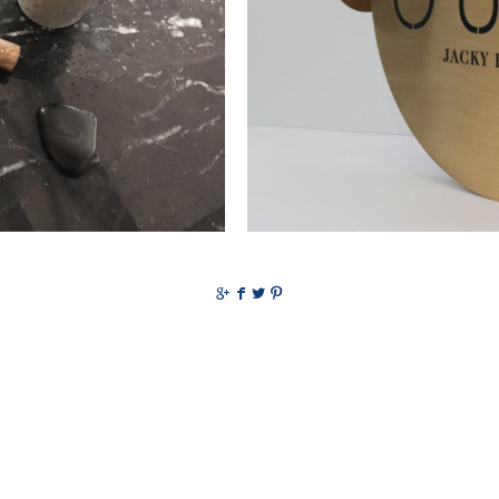
g
f
t
p