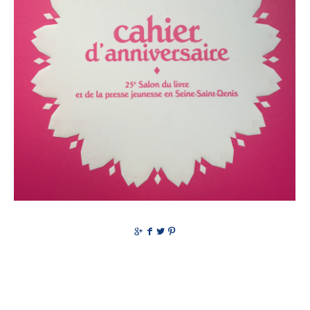
g
f
t
p