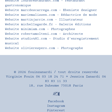
Website loursrestaurant.com – restaurant
gastronomique
Website marcdescarrega.com – Ebeniste designer
Website mariemalissen.com – Rédactrice de mode
Website martinjarrie.com – Illustrateur
Website michellagarde.fr – Galerie éditions
Website minimiam.com – Photographes
Website robertamolteni.com – Architecte
Website studio48l.com – Studio d’enregistrement
musical
Website olivierespero.com – Photographe
© 2026
fouinzanardi
/ tout droits reservés
Virginie Fouin 06 03 18 24 71 + Jessica Zanardi 06
83 83 11 33
18, rue Duhesme 75018 Paris
Facebook
Instagram
Pinterest