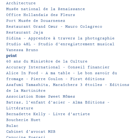
Architecture
Musée national de la Renaissance
Office Hollandais des Fleurs
Port Musée de Douarnenez
Restaurant Grand Cœur – Mauro Colagreco
Restaurant Jaja
Sidina – Apprendre à travers la photographie
Studio 48L – Studio d’enregistrement musical
Vanessa Bruno
print
60 ans du Ministère de la Culture
Accuracy International – Conseil financier
Alice In Food – A ma table – Le bon savoir du
fromage – Pierre Coulon – First éditions
Asafumi Yamashita, Maraîchers 3 étoiles – Editions
de la Martinière
Association Home Sweet Mômes
Batras, l’enfant d’acier – Alma Editions –
Littérature
Bernadette Kelly – Livre d’artiste
Boucherie Huet
Bulac
Cabinet d’avocat MSB
Capucine Puerari