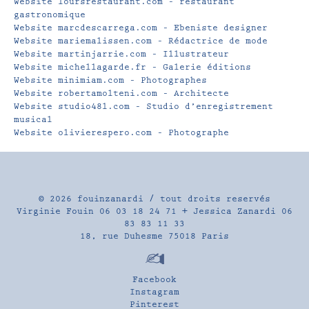
Website loursrestaurant.com – restaurant
gastronomique
Website marcdescarrega.com – Ebeniste designer
Website mariemalissen.com – Rédactrice de mode
Website martinjarrie.com – Illustrateur
Website michellagarde.fr – Galerie éditions
Website minimiam.com – Photographes
Website robertamolteni.com – Architecte
Website studio48l.com – Studio d’enregistrement
musical
Website olivierespero.com – Photographe
© 2026
fouinzanardi
/ tout droits reservés
Virginie Fouin 06 03 18 24 71 + Jessica Zanardi 06
83 83 11 33
18, rue Duhesme 75018 Paris
Facebook
Instagram
Pinterest