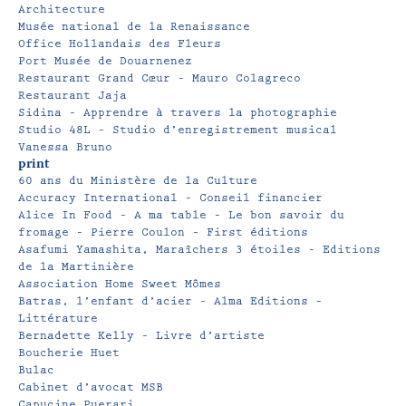
Architecture
Musée national de la Renaissance
Office Hollandais des Fleurs
Port Musée de Douarnenez
Restaurant Grand Cœur – Mauro Colagreco
Restaurant Jaja
Sidina – Apprendre à travers la photographie
Studio 48L – Studio d’enregistrement musical
Vanessa Bruno
print
60 ans du Ministère de la Culture
Accuracy International – Conseil financier
Alice In Food – A ma table – Le bon savoir du
fromage – Pierre Coulon – First éditions
Asafumi Yamashita, Maraîchers 3 étoiles – Editions
de la Martinière
Association Home Sweet Mômes
Batras, l’enfant d’acier – Alma Editions –
Littérature
Bernadette Kelly – Livre d’artiste
Boucherie Huet
Bulac
Cabinet d’avocat MSB
Capucine Puerari