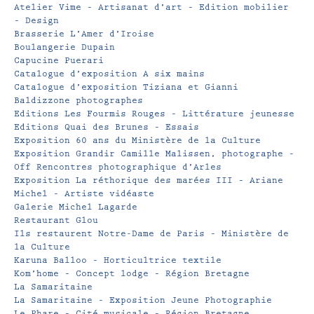
Atelier Vime – Artisanat d’art – Edition mobilier
– Design
Brasserie L’Amer d’Iroise
Boulangerie Dupain
Capucine Puerari
Catalogue d’exposition A six mains
Catalogue d’exposition Tiziana et Gianni
Baldizzone photographes
Editions Les Fourmis Rouges – Littérature jeunesse
Editions Quai des Brunes – Essais
Exposition 60 ans du Ministère de la Culture
Exposition Grandir Camille Malissen, photographe –
Off Rencontres photographique d’Arles
Exposition La réthorique des marées III – Ariane
Michel – Artiste vidéaste
Galerie Michel Lagarde
Restaurant Glou
Ils restaurent Notre-Dame de Paris – Ministère de
la Culture
Karuna Balloo – Horticultrice textile
Kom’home – Concept lodge – Région Bretagne
La Samaritaine
La Samaritaine – Exposition Jeune Photographie
Le Phare – Cité musicale – Région Bretagne